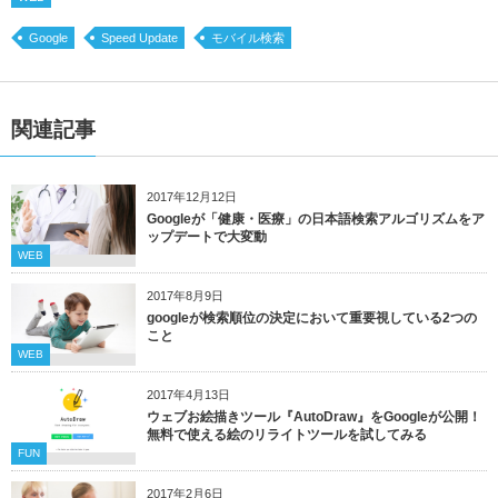
Google
Speed Update
モバイル検索
関連記事
2017年12月12日
Googleが「健康・医療」の日本語検索アルゴリズムをア
ップデートで大変動
WEB
2017年8月9日
googleが検索順位の決定において重要視している2つの
こと
WEB
2017年4月13日
ウェブお絵描きツール『AutoDraw』をGoogleが公開！
無料で使える絵のリライトツールを試してみる
FUN
2017年2月6日