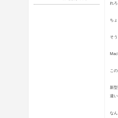
れろ
ちょ
そう
Ma
この
新型
違い
なん