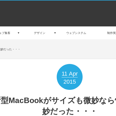
ェブ集客
デザイン
ウェブシステム
制作実
微妙だった・・・
11
Apr
2015
型MacBookがサイズも微妙な
妙だった・・・