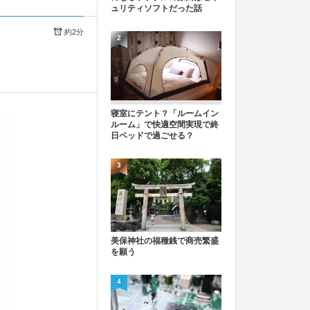
ュリティソフトだった話
約2分
2
寝室にテント？「ルームイン
ルーム」で快適空間実現で終
日ベッドで過ごせる？
3
美保神社の福種銭で商売繁盛
を願う
4