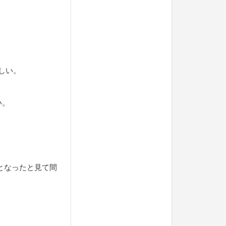
らしい。
い。
牲となったと見て間