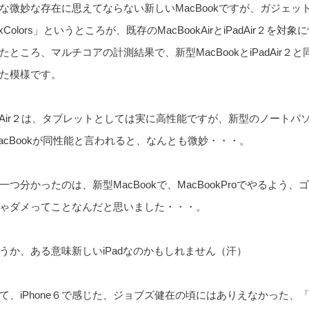
な微妙な存在に思えてならない新しいMacBookですが、ガジェッ
ixColors」というところが、既存のMacBookAirとiPadAir２を
たところ、マルチコアの計測結果で、新型MacBookとiPadAir２
た模様です。
adAir２は、タブレットとしては実に高性能ですが、新型のノートパ
acBookが同性能と言われると、なんとも微妙・・・。
一つ分かったのは、新型MacBookで、MacBookProでやるよう
ゃダメってことなんだと思いました・・・。
うか、ある意味新しいiPadなのかもしれません（汗）
て、iPhone６で感じた、ジョブズ健在の頃にはありえなかった、