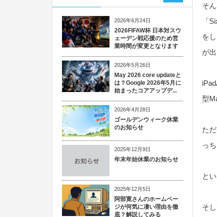
そん
「S
2026年6月24日
2026FIFAW杯 日本対スウ
をし
ェーデン戦応援のため営
業時間が変更となります
が出
2026年5月26日
May 2026 core updateと
iP
は？Google 2026年5月に
始まったコアアップデ...
型M
2026年4月28日
ゴールデンウィーク休業
のお知らせ
ただ
っち
2025年12月9日
年末年始休業のお知らせ
とい
2025年12月5日
阿部寛さんのホームペー
そし
ジが何気に凄い理由を徹
底？解説してみる