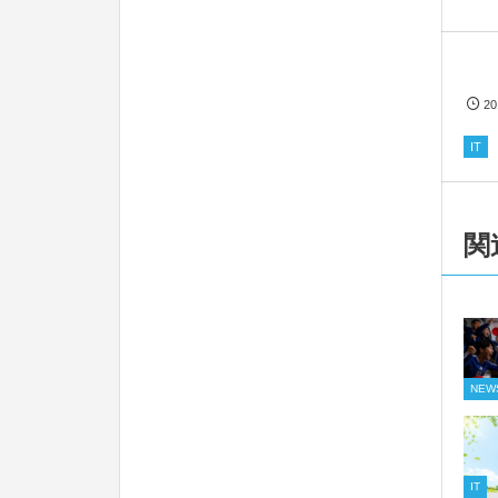
2
IT
関
NEW
IT