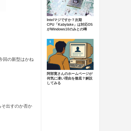
Intelマジですか？次期
CPU「Kabylake」は対応OS
がWindows10のみとの噂
5
、今回の新型はかね
阿部寛さんのホームページが
何気に凄い理由を徹底？解説
してみる
そろそ出すのか否か