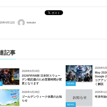
015年4月11日
keisuke
連記事
2026年5
2026年6月24日
May 202
2026FIFAW杯 日本対スウェー
Googl
デン戦応援のため営業時間が変
コアアッ
更となります
S
NEWS
く解説
2026年4月28日
2025年1
ゴールデンウィーク休業のお知
年末年始
らせ
NEWS